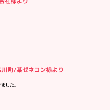
某会社様より
広川町/某ゼネコン様より
きました。