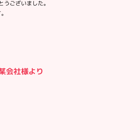
とうございました。
す。
/某会社様より
。