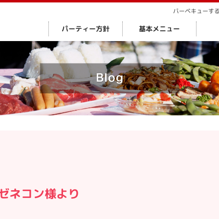
バーベキューす
パーティー方針
基本メニュー
某ゼネコン様より