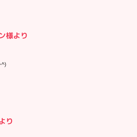
コン様より
^)
様より